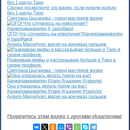
Срочно посмотрите это видео, если купили колоду
без 1 карты Таро
Светлана Цыганова - город мастеров жизни
ОГО! Что случилось на новолуние?#анжеламанвелян
# таро#tarot
Angela Manvelyan: магия на кончиках пальцев
Развеиваю мифы и рассказываю больше о Таро в
своем профиле.
Светлана Цыганова - город мастеров жизни
Она отказалась делать порчи на вас!
#анжеламанвелян #таро #гадание #таролог
Angela Manvelyan: магия на кончиках пальцев
Поделитесь этим видео с другими Искателями
: