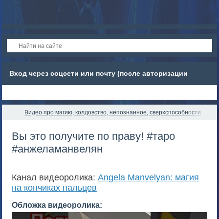
Вход через соцсети или почту (после авторизации
обновите страницу)
Видео про магию, колдовство, непознанное, сверхспособности
An
Вы это получите по праву! #таро
#анжеламанвелян
Канал видеоролика:
Angela Manvelyan: магия
на кончиках пальцев
Обложка видеоролика: