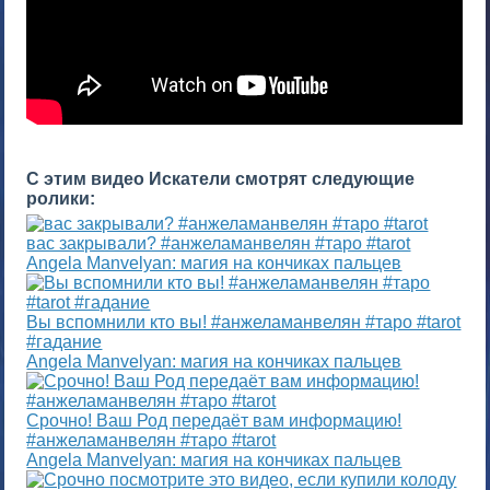
С этим видео Искатели смотрят следующие
ролики:
вас закрывали? #анжеламанвелян #таро #tarot
Angela Manvelyan: магия на кончиках пальцев
Вы вспомнили кто вы! #анжеламанвелян #таро #tarot
#гадание
Angela Manvelyan: магия на кончиках пальцев
Срочно! Ваш Род передаёт вам информацию!
#анжеламанвелян #таро #tarot
Angela Manvelyan: магия на кончиках пальцев