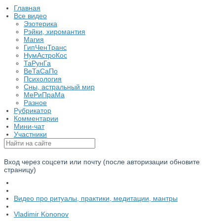
Главная
Все видео
Эзотерика
Рэйки, хиромантия
Магия
ГипЧенТранс
НумАстроКос
ТаРунГа
ВеТаСаПо
Психология
Cны, астральный мир
МеРиПраМа
Разное
Рубрикатор
Комментарии
Мини-чат
Участники
Вход через соцсети или почту (после авторизации обновите
страницу)
Видео про ритуалы, практики, медитации, мантры
Vladimir Kononov