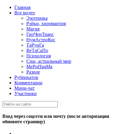
Главная
Все видео
Эзотерика
Рэйки, хиромантия
Магия
ГипЧенТранс
НумАстроКос
ТаРунГа
ВеТаСаПо
Психология
Cны, астральный мир
МеРиПраМа
Разное
Рубрикатор
Комментарии
Мини-чат
Участники
Вход через соцсети или почту (после авторизации
обновите страницу)