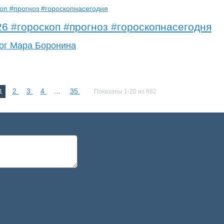
26 #гороскоп #прогноз #гороскопнасегодня
ог Мара Боронина
2
3
4
...
35
1
Показаны 1-20 из 682