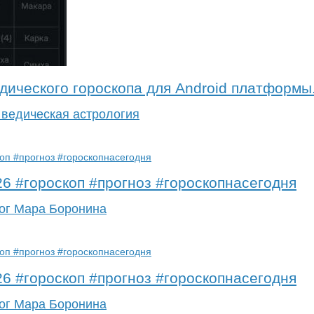
едического гороскопа для Android платформы
 ведическая астрология
26 #гороскоп #прогноз #гороскопнасегодня
ог Мара Боронина
26 #гороскоп #прогноз #гороскопнасегодня
ог Мара Боронина