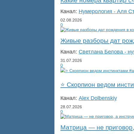
Какие номера квартир 
Канал:
Нумерология - Аля С
02.08.2026
0
Живые разборы дат рожд
Канал:
Светлана Белова - н
31.07.2026
0
⭐️ Скорпион ведом инст
Канал:
Alex Dolbenskiy
28.07.2026
0
Матрица — не приговор,