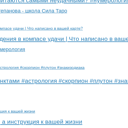
считаются самыми неудачными? #нумерологи
тепанова - школа Сила Таро
ения в компасе удачи | Что написано в ваш
умерология
инктами #астрология #скорпион #плутон #зн
 а инструкция к вашей жизни