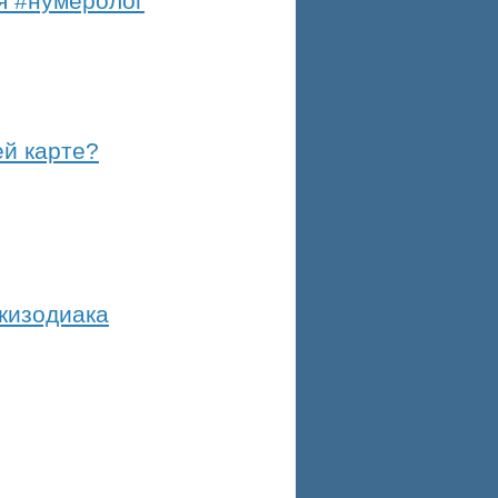
я #нумеролог
ей карте?
акизодиака