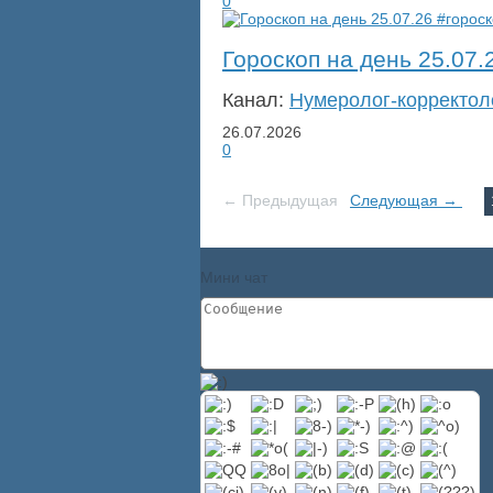
0
Гороскоп на день 25.07.
Канал:
Нумеролог-корректол
26.07.2026
0
← Предыдущая
Следующая →
Мини чат