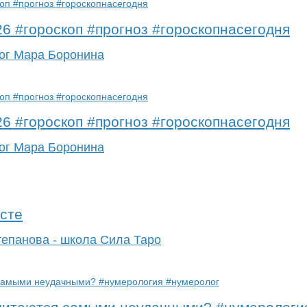
26 #гороскоп #прогноз #гороскопнасегодня
ог Мара Боронина
26 #гороскоп #прогноз #гороскопнасегодня
ог Мара Боронина
усте
тепанова - школа Сила Таро