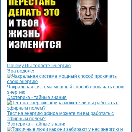
Почему Вы теряете Энергию
Эра водолея
Чакральная система мощный способ прокачать свою
энергию
Эзотерика - тайные знания
Тест на энергию эфира можете ли вы работать с
эфирным полем?
Эзотерика - тайные знания