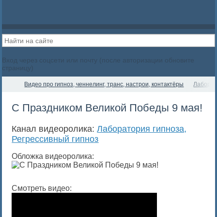
Вход через соцсети или почту (после авторизации обновите
страницу)
Видео про гипноз, ченнелинг, транс, настрои, контактёры
Лаборат
С Праздником Великой Победы 9 мая!
Канал видеоролика:
Лаборатория гипноза,
Регрессивный гипноз
Обложка видеоролика:
Смотреть видео: