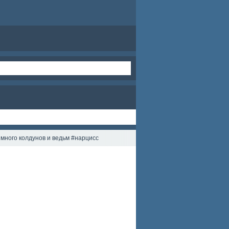
много колдунов и ведьм #нарцисс