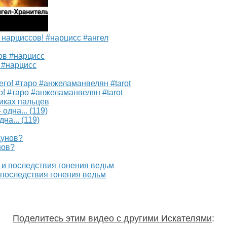
 нарциссов! #нарцисс #ангел
 #нарцисс
о! #таро #анжеламанвелян #tarot
чиках пальцев
на... (119)
нов?
 последствия гонения ведьм
Поделитесь этим видео с другими Искателями
: