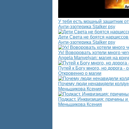
У тебя есть мощный защитник от
Анти-эзотерика Stalker psy
Дети Света не боятся нарциссов
Анти-эзотерика Stalker psy
Ух! Воворовать хотели много чег
Angela Manvelyan: магия на кон
Путей к Богу много, но дорога - од
Откровенно о магии
Почему люди ненавидели колду
Меньшикова Ксения
Подкаст. Инквизиция: причины и
Меньшикова Ксения