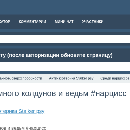
КАТОР
КОММЕНТАРИИ
МИНИ-ЧАТ
УЧАСТНИКИ
чту (после авторизации обновите страницу)
нанное, сверхспособности
Анти-эзотерика Stalker psy
Среди нарциссов 
много колдунов и ведьм #нарцисс
терика Stalker psy