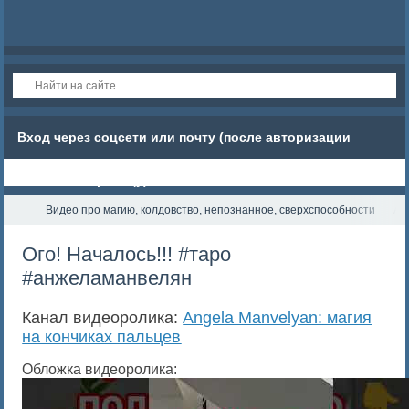
Вход через соцсети или почту (после авторизации
обновите страницу)
Видео про магию, колдовство, непознанное, сверхспособности
An
Ого! Началось!!! #таро
#анжеламанвелян
Канал видеоролика:
Angela Manvelyan: магия
на кончиках пальцев
Обложка видеоролика: