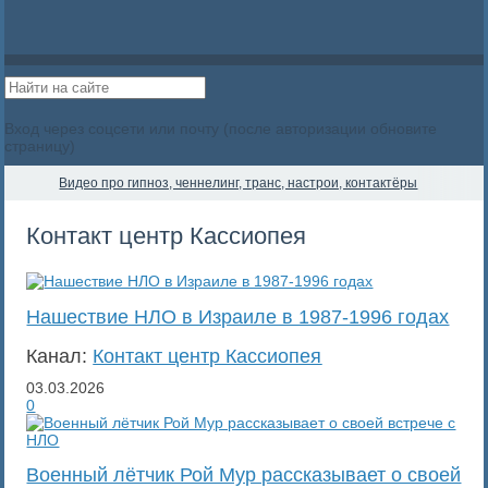
Вход через соцсети или почту (после авторизации обновите
страницу)
Видео про гипноз, ченнелинг, транс, настрои, контактёры
Контакт центр Кассиопея
Нашествие НЛО в Израиле в 1987-1996 годах
Канал:
Контакт центр Кассиопея
03.03.2026
0
Военный лётчик Рой Мур рассказывает о своей