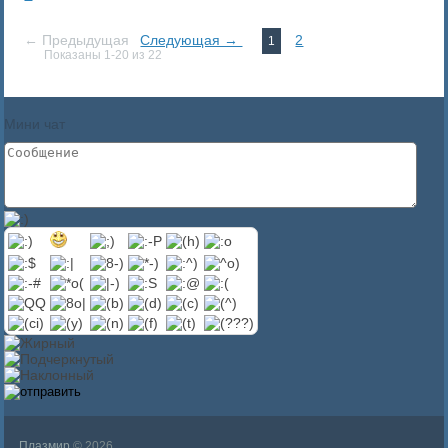
← Предыдущая
Следующая →
2
1
Показаны 1-20 из 22
Мини чат
Плазмир
© 2026