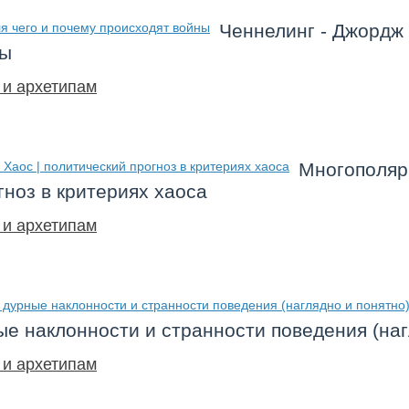
Ченнелинг - Джордж С
ны
 и архетипам
Многополяр
гноз в критериях хаоса
 и архетипам
ые наклонности и странности поведения (наг
 и архетипам