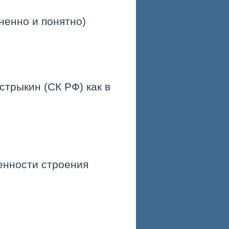
ненно и понятно)
стрыкин (СК РФ) как в
енности строения