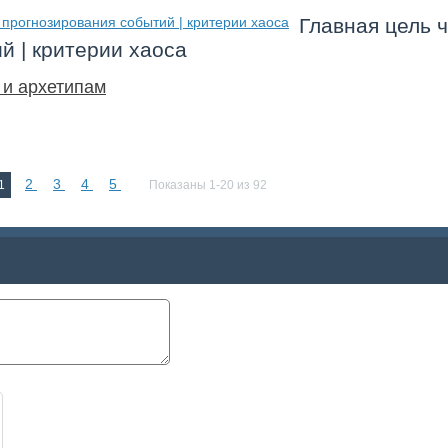
Главная цель ч
й | критерии хаоса
 и архетипам
2
3
4
5
1
Показаны 1-20 из 92