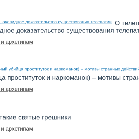
О телеп
дное доказательство существования телепа
 и архетипам
а проституток и наркоманок) – мотивы стра
 и архетипам
 такие святые грешники
 и архетипам