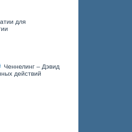
атии для
тии
Ченнелинг – Дэвид
нных действий