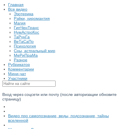
Главная
Все видео
Эзотерика
Рэйки, хиромантия
Магия
ГипЧенТранс
НумАстроКос
ТаРунГа
ВеТаСаПо
Психология
Cны, астральный мир
МеРиПраМа
Разное
Рубрикатор
Комментарии
Мини-чат
Участники
Вход через соцсети или почту (после авторизации обновите
страницу)
Видео про самопознание, веды, подсознание, тайны
вселенной