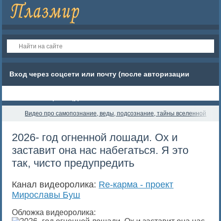
Вход через соцсети или почту (после авторизации
обновите страницу)
Видео про самопознание, веды, подсознание, тайны вселенной
R
2026- год огненной лошади. Ох и
заставит она нас набегаться. Я это
так, чисто предупредить
Канал видеоролика:
Re-карма - проект
Мирославы Буш
Обложка видеоролика: