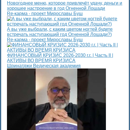
Новогоднее меню, которое привлечёт удачу, деньги и
хорошее настроение в год Огненной Лошади
Re-карма - проект Мирославы Буш
А вы уже выбрали, с каким цветом ногтей будете
встречать наступающий год Огненной Лошади?)
Re-карма - проект Мирославы Буш
ФИНАНСОВЫЙ КРИЗИС 2026-2030 г.г. | Часть II |
АКТИВЫ ВО ВРЕМЯ КРИЗИСА
Шринатджи Ведическая академия