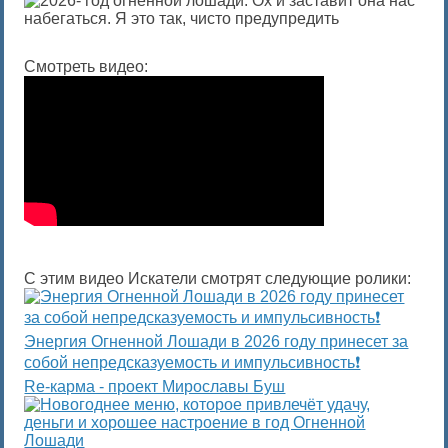
Смотреть видео:
С этим видео Искатели смотрят следующие ролики:
Энергия Огненной Лошади в 2026 году принесет за
собой непредсказуемость и импульсивность❗️
Re-карма - проект Мирославы Буш